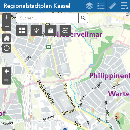
Header
Regionalstadtplan Kassel
Controller
+
Search
–