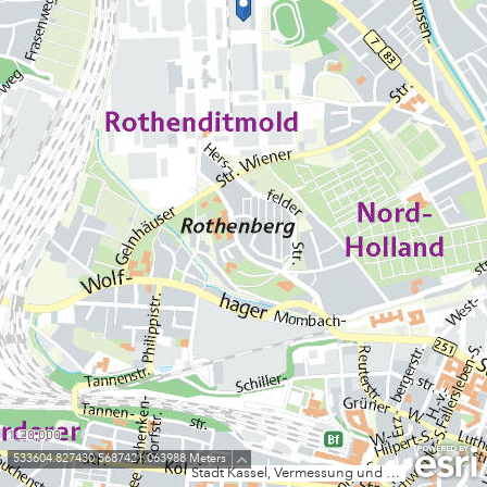
1:20,000
533604.827430 5687421.063988 Meters
Stadt Kassel, Vermessung und Geoinformation